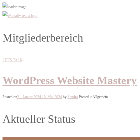
Mitgliederbereich
LET'S TALK
WordPress Website Mastery
Posted on
21. Januar 2024
16. Mai 2024
.
by
Sandra
.
Posted in
Allgemein
.
Aktueller Status