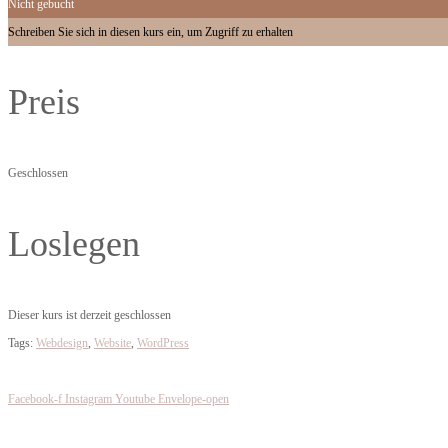
Nicht gebucht
Schreiben Sie sich in diesen kurs ein, um Zugriff zu erhalten
Preis
Geschlossen
Loslegen
Dieser kurs ist derzeit geschlossen
Tags
:
Webdesign
,
Website
,
WordPress
Facebook-f
Instagram
Youtube
Envelope-open