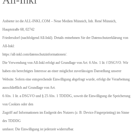
All-Inkl
Anbieter ist die ALL-INKL.COM – Neue Medien Münnich, Inh. René Münnich,
Hauptstraße 68, 02742
Friedersdorf (nachfolgend All-Inkl). Details entnehmen Sie der Datenschutzerklärung von
All-Inkl:
https://all-inkl.com/datenschutzinformationen/.
Die Verwendung von All-Inkl erfolgt auf Grundlage von Art. 6 Abs. 1 lit. f DSGVO. Wir
haben ein berechtigtes Interesse an einer möglichst zuverlässigen Darstellung unserer
Website. Sofern eine entsprechende Einwilligung abgefragt wurde, erfolgt die Verarbeitung
ausschließlich auf Grundlage von Art.
6 Abs. 1 lit. a DSGVO und § 25 Abs. 1 TDDDG, soweit die Einwilligung die Speicherung
von Cookies oder den
Zugriff auf Informationen im Endgerät des Nutzers (z. B. Device-Fingerprinting) im Sinne
des TDDDG
umfasst. Die Einwilligung ist jederzeit widerrufbar.