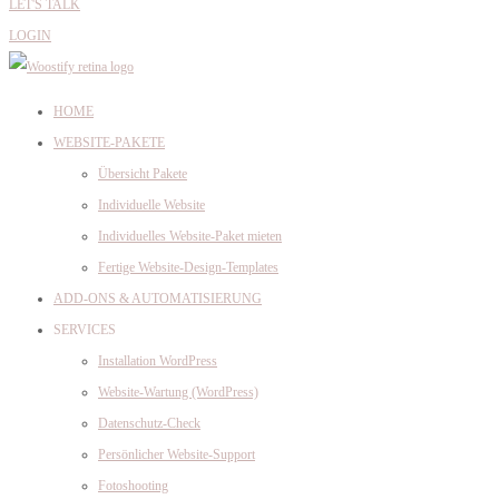
LET'S TALK
LOGIN
HOME
WEBSITE-PAKETE
Übersicht Pakete
Individuelle Website
Individuelles Website-Paket mieten
Fertige Website-Design-Templates
ADD-ONS & AUTOMATISIERUNG
SERVICES
Installation WordPress
Website-Wartung (WordPress)
Datenschutz-Check
Persönlicher Website-Support
Fotoshooting