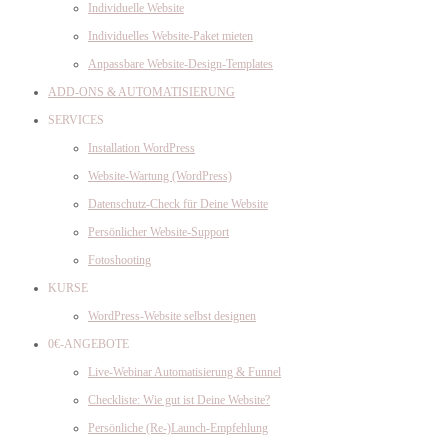
Individuelle Website
Individuelles Website-Paket mieten
Anpassbare Website-Design-Templates
ADD-ONS & AUTOMATISIERUNG
SERVICES
Installation WordPress
Website-Wartung (WordPress)
Datenschutz-Check für Deine Website
Persönlicher Website-Support
Fotoshooting
KURSE
WordPress-Website selbst designen
0€-ANGEBOTE
Live-Webinar Automatisierung & Funnel
Checkliste: Wie gut ist Deine Website?
Persönliche (Re-)Launch-Empfehlung