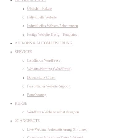
Übersicht Pakete
Individuelle Website
Individuelles Website-Paket mieten
Fertige Website-Design-Templates
ADD-ONS & AUTOMATISIERUNG
SERVICES
Installation WordPress
Website-Wartung (WordPress)
Datenschutz-Check
Persönlicher Website-Support
Fotoshooting
KURSE
WordPress-Website selbst designen
0€-ANGEBOTE
Live-Webinar Automatisierung & Funnel
Checkliste: Wie gut ist Deine Website?