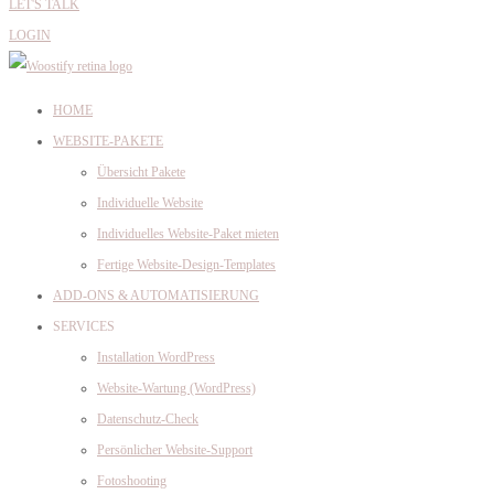
LET'S TALK
LOGIN
HOME
WEBSITE-PAKETE
Übersicht Pakete
Individuelle Website
Individuelles Website-Paket mieten
Fertige Website-Design-Templates
ADD-ONS & AUTOMATISIERUNG
SERVICES
Installation WordPress
Website-Wartung (WordPress)
Datenschutz-Check
Persönlicher Website-Support
Fotoshooting