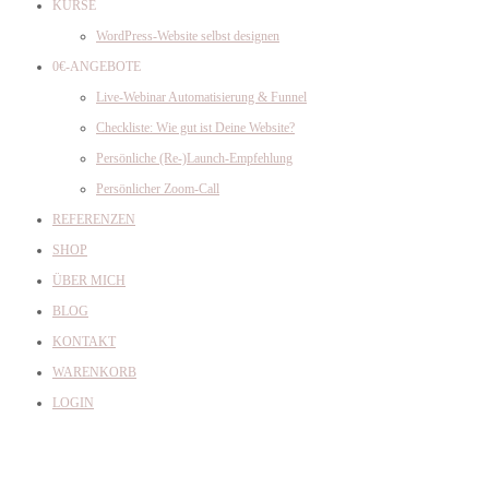
KURSE
WordPress-Website selbst designen
0€-ANGEBOTE
Live-Webinar Automatisierung & Funnel
Checkliste: Wie gut ist Deine Website?
Persönliche (Re-)Launch-Empfehlung
Persönlicher Zoom-Call
REFERENZEN
SHOP
ÜBER MICH
BLOG
KONTAKT
WARENKORB
LOGIN