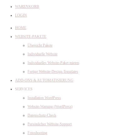
WARENKORB
LOGIN
HOME
WEBSITE-PAKETE
Übersicht Pakete
Individuelle Website
Individuelles Website-Paket mieten
Fertige Website-Design-Templates
ADD-ONS & AUTOMATISIERUNG
SERVICES
Installation WordPress
Website-Wartung (WordPress)
Datenschutz-Check
Persönlicher Website-Support
Fotoshooting